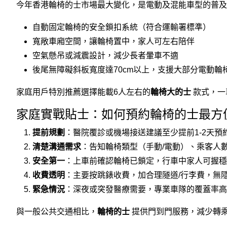
今年香港輪椅的士市場最大變化，是電動及混能車型的普及，
自動固定輪椅的安全鎖扣系統（符合運輸署標準）
寬敞車廂空間，讓輪椅置中，家人可左右陪伴
空氣懸吊或減震設計，減少長者暈車不適
後尾無障礙斜板寬度達70cm以上，支援大部分電動輪
家庭用戶特別推薦選擇能載6人左右的
輪椅大的士
款式，一
家庭實戰貼士：如何預約輪椅的士最方
提前規劃
：醫院覆診或機場接送建議至少提前1-2天預約，
清楚溝通需求
：告知輪椅類型（手動/電動）、乘客人
安全第一
：上車前確認輪椅已鎖定，行車中家人可握穩
收費透明
：主要按跳錶收費，加合理隧道/行李費，無
緊急情況
：深夜或突發醫療需要，專業車隊的覆蓋率高
與一般公共交通相比，
輪椅的士
提供門到門服務，減少轉