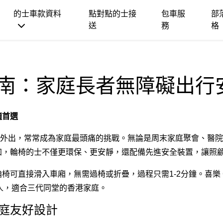
的士車款資料
點對點的士接
包車服
部
送
務
格
指南：家庭長者無障礙出
適首選
外出，常常成為家庭最頭痛的挑戰。無論是周末家庭聚會、醫院
增加，輪椅的士不僅更環保、更安靜，還配備先進安全裝置，讓照
可直接滑入車廂，無需過椅或折疊，過程只需1-2分鐘。喜樂 Car
人，適合三代同堂的香港家庭。
家庭友好設計