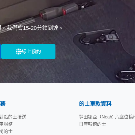
我們會15-20分鐘到達。
線上預約
務
的士車款資料
對點的士接送
豐田挪亞（Noah) 六座位
車服務
日產輪椅的士
椅的士