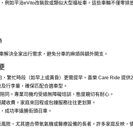
例如平治eVito改裝款或類似大型福祉車。這些車輛不僅零排
椅
車解決全家出行需求，避免分車的麻煩與額外開支。
便
繁忙時段（如早上或黃昏）更需提早。喜樂 Care Ride 提供24
數及行李量，確保匹配合適車型。
陪同。專業司機均受過無障礙培訓，態度親切有耐心。
隱藏收費。家庭來回程或包鐘服務往往更划算。
，成功率遠勝街頭召車。
乘風險，尤其適合帶氧氣機或醫療設備的長者。許多家庭反映，