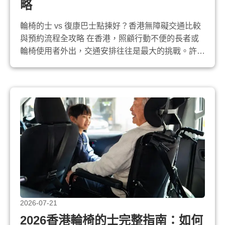
略
輪椅的士 vs 復康巴士點揀好？香港無障礙交通比較
與預約流程全攻略 在香港，照顧行動不便的長者或
輪椅使用者外出，交通安排往往是最大的挑戰。許多
照顧者在面對覆診、家庭聚會或外出活動時，都會在
「輪椅的士」和「復康巴士」之間猶豫不決。到底哪
一種無障礙交通工具更適合您的家庭需求？預約流程
又是怎樣的？本文將為您詳細拆解兩者的分別，並提
供實用的預約步驟指南，助您輕鬆為家...
2026-07-21
2026香港輪椅的士完整指南：如何