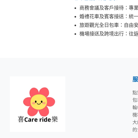
商務會議及客戶接待：專
婚禮花車及賓客接送：統
旅遊觀光全日包車：自由
機場接送及跨境出行：往
服
點
包
輪
機
大
的