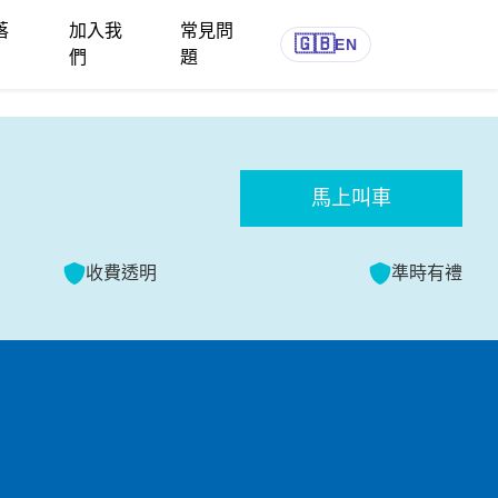
落
加入我
常見問
🇬🇧
EN
們
題
馬上叫車
收費透明
準時有禮