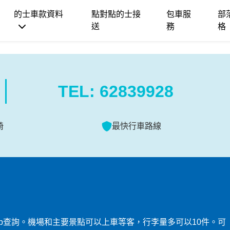
的士車款資料
點對點的士接
包車服
部
送
務
格
TEL:
62839928
椅
最快行車路線
pp查詢。機場和主要景點可以上車等客，行李量多可以10件。可