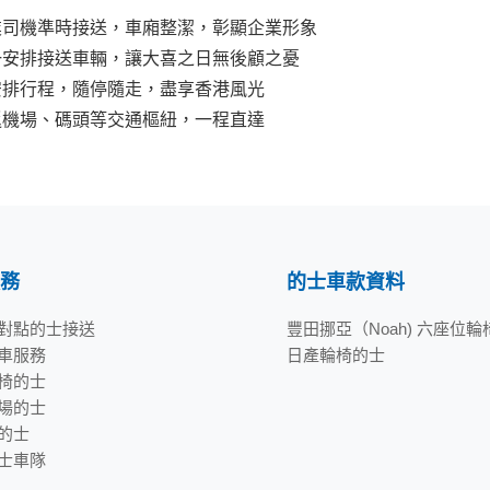
業司機準時接送，車廂整潔，彰顯企業形象
一安排接送車輛，讓大喜之日無後顧之憂
安排行程，隨停隨走，盡享香港風光
返機場、碼頭等交通樞紐，一程直達
務
的士車款資料
對點的士接送
豐田挪亞（Noah) 六座位
車服務
日產輪椅的士
椅的士
場的士
的士
士車隊