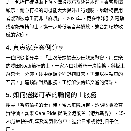
訓，包括正確協助上落、溝通技巧及緊急處理。乘客反饋
顯示，耐心有禮的司機能大大提升出行體驗，讓輪椅使用
者感到被尊重而非「麻煩」。2026年，更多車隊引入電動
或混能輪椅的士，進一步降低噪音與排放，適合對環境敏
感的家庭。
4. 真實家庭案例分享
一位照顧者分享：「上次帶媽媽去沙田親友聚會，用喜樂
的豐田Noah輪椅的士，一家六口連輪椅一次搞掂。斜板上
落只需一分鐘，途中媽媽全程舒適聊天，再無以往轉車的
辛苦。」這類點對點服務，正好解決傳統交通的痛點。
5. 如何選擇可靠的輪椅的士服務
搜尋「香港輪椅的士」時，留意車隊規模、透明收費及真
實評價。喜樂 Care Ride 提供全港覆蓋（港九新界）、15-
20分鐘快速到達及客製化包車，適合日常或特別日子使
用。