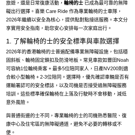
旅遊，還是日常復康活動，
輪椅的士
已成為最可靠的無障
礙出行選擇。喜樂 Care Ride 作為專業輪椅的士車隊，
2026年繼續以安全為核心，提供點對點接送服務。本文分
享實用安全指南，助您安心安排每一次家庭出行。
1. 了解輪椅的士的安全標準與車款選擇
2026年的香港輪椅的士普遍配備專業無障礙設施，包括穩
固斜板、輪椅固定鎖扣及防滑地板。常見車款如豐田Noah
可容納1位輪椅乘客 + 最多5位陪同家人，日產NV200則適
合較小型輪椅 + 2-3位陪同。選擇時，優先確認車輛是否有
運輸署認可的安全標誌，以及司機是否接受過無障礙服務
培訓。這些標準確保輪椅在上落及行駛時不會移動，減低
意外風險。
與普通街邊的士不同，專業輪椅的士的司機熟悉醫院、復
康中心及住宅區的無障礙通道，避免不必要的轉移或不
便。